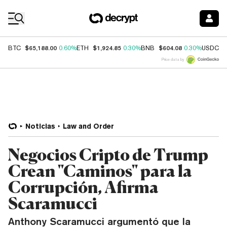
Coin Prices
$65,188.00
$1,924.85
$604.08
$
BTC
0.60%
ETH
0.30%
BNB
0.30%
USDC
Price data by
Noticias
Law and Order
Negocios Cripto de Trump
Crean "Caminos" para la
Corrupción, Afirma
Scaramucci
Anthony Scaramucci argumentó que la