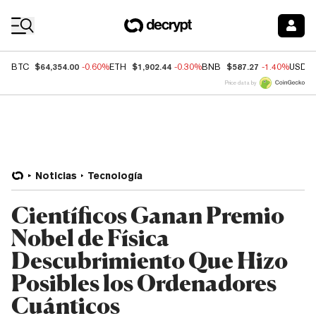
Coin Prices
$64,354.00
$1,902.44
$587.27
BTC
-0.60%
ETH
-0.30%
BNB
-1.40%
USDC
Price data by
Noticias
Tecnología
Científicos Ganan Premio
Nobel de Física
Descubrimiento Que Hizo
Posibles los Ordenadores
Cuánticos