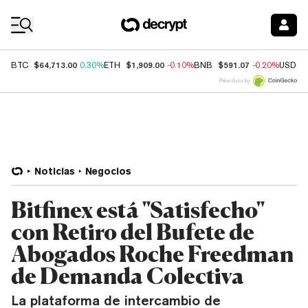
Coin Prices
$64,713.00
$1,909.00
$591.07
BTC
0.30%
ETH
-0.10%
BNB
-0.20%
USDC
Price data by
Noticias
Negocios
Bitfinex está "Satisfecho"
con Retiro del Bufete de
Abogados Roche Freedman
de Demanda Colectiva
La plataforma de intercambio de