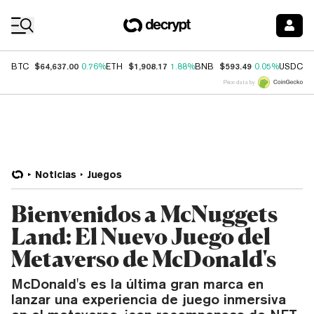
Coin Prices
$64,637.00
$1,908.17
$593.49
$
BTC
0.76%
ETH
1.88%
BNB
0.05%
USDC
Price data by
Noticias
Juegos
Bienvenidos a McNuggets
Land: El Nuevo Juego del
Metaverso de McDonald's
McDonald's es la última gran marca en
lanzar una experiencia de juego inmersiva