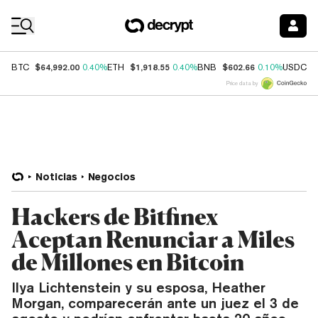
Coin Prices
$64,992.00
$1,918.55
$602.66
$
BTC
0.40%
ETH
0.40%
BNB
0.10%
USDC
Price data by
Noticias
Negocios
Hackers de Bitfinex
Aceptan Renunciar a Miles
de Millones en Bitcoin
Ilya Lichtenstein y su esposa, Heather
Morgan, comparecerán ante un juez el 3 de