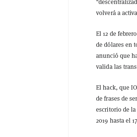
"descentraliza
volverá a activ
El 12 de febrer
de dólares en 
anunció que ha
valida las tran
El hack, que I
de frases de se
escritorio de l
2019 hasta el 1