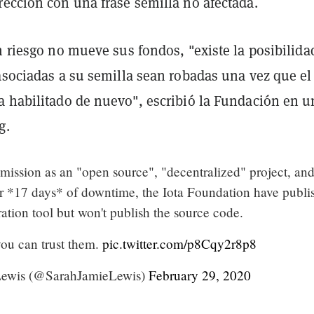
rección con una frase semilla no afectada.
n riesgo no mueve sus fondos, "existe la posibilida
asociadas a su semilla sean robadas una vez que el
a habilitado de nuevo", escribió la Fundación en u
g.
r mission as an "open source", "decentralized" project, and
ir *17 days* of downtime, the Iota Foundation have publi
ation tool but won't publish the source code.
you can trust them.
pic.twitter.com/p8Cqy2r8p8
Lewis (@SarahJamieLewis)
February 29, 2020