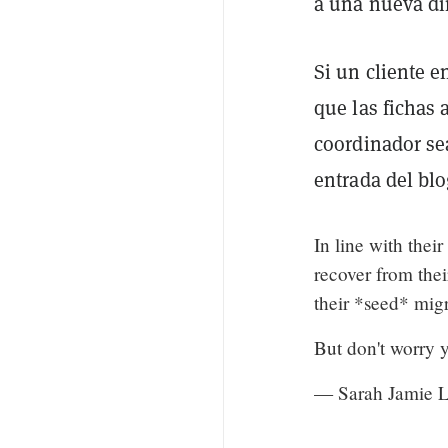
a una nueva di
Si un cliente e
que las fichas 
coordinador se
entrada del blo
In line with thei
recover from the
their *seed* migr
But don't worry 
— Sarah Jamie 