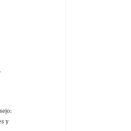
,
e
sejo:
es y