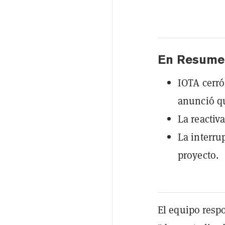
En Resume
IOTA cerró
anunció qu
La reactiv
La interru
proyecto.
El equipo respo