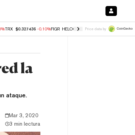
20%
TRX
$0.327436
-0.10%
FIGR_HELOC
$1.035
0.20%
HYPE
$55.53
Price data by
ed la
un ataque.
Mar 3, 2020
3 min lectura