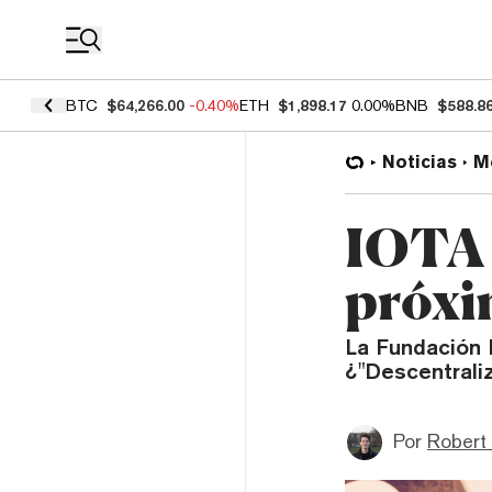
Coin Prices
BTC
$64,266.00
-0.40%
ETH
$1,898.17
0.00%
BNB
$588.8
Noticias
M
IOTA p
próx
La Fundación 
¿"Descentrali
Por
Robert