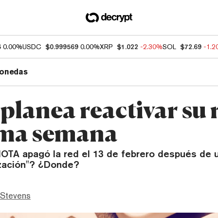
6
0.00%
USDC
$0.999569
0.00%
XRP
$1.022
-2.30%
SOL
$72.69
-1.
onedas
lanea reactivar su r
ima semana
IOTA apagó la red el 13 de febrero después de 
zación"? ¿Donde?
 Stevens