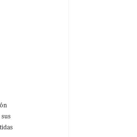
ión
n sus
tidas