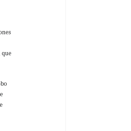
lones
A que
obo
de
de