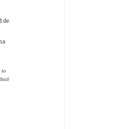
d de
na
 to
shed