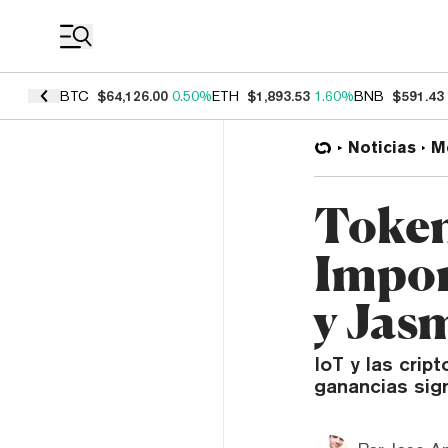
Coin Prices
BTC
$64,126.00
0.50%
ETH
$1,893.53
1.60%
BNB
$591.43
Noticias
M
Token
Impor
y Jas
IoT y las cri
ganancias sig