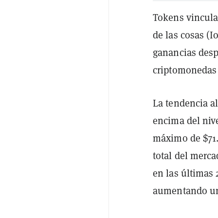
Tokens vinculad
de las cosas (I
ganancias des
criptomonedas 
La tendencia al
encima del niv
máximo de $71.5
total del merc
en las últimas
aumentando un