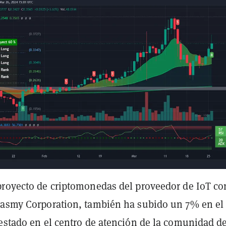
proyecto de criptomonedas del proveedor de IoT co
Jasmy Corporation, también ha subido un 7% en el 
estado en el centro de atención de la comunidad de