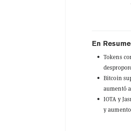
En Resume
Tokens com
despropor
Bitcoin su
aumentó a 
IOTA y Jas
y aumentos