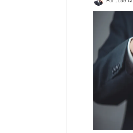
Por
Jose A