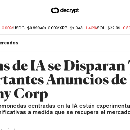
-0.60%
USDC
$0.999481
0.00%
XRP
$1.043
-1.40%
SOL
$72.85
-0.
ercados
s de IA se Disparan
tantes Anuncios de
my Corp
ptomonedas centradas en la IA están experiment
nificativas a medida que se recupera el mercado