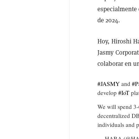
especialmente d
de 2024.
Hoy, Hiroshi H
Jasmy Corporat
colaborar en u
#JASMY
and
#P
develop
#IoT
pla
We will spend 3-6
decentralized DB,
individuals and 
— HARA (@HA