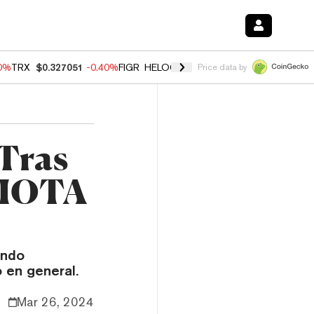
80%
TRX
$0.327051
-0.40%
FIGR_HELOC
$1.02
1.70%
HYPE
$54.76
-
Price data by
 Tras
 IOTA
ando
 en general.
Mar 26, 2024