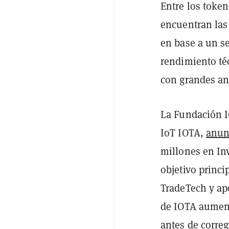
Entre los toke
encuentran las
en base a un s
rendimiento téc
con grandes an
La Fundación I
IoT IOTA,
anun
millones en In
objetivo princi
TradeTech y apo
de IOTA aumen
antes de correg