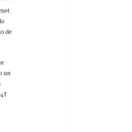
rnet
do
io de
or
do un
n
64T