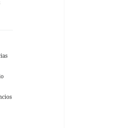
k
ias
do
ncios