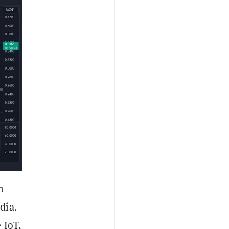
n
día.
 IoT,