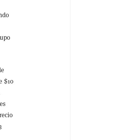
ando
rupo
de
e $10
l
nes
recio
3