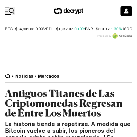
Coin Prices
$64,931.00
$1,917.37
$601.17
$
BTC
0.00%
ETH
0.10%
BNB
1.30%
USDC
Price data by
Noticias
Mercados
Antiguos Titanes de Las
Criptomonedas Regresan
de Entre Los Muertos
La historia tiende a repetirse. A medida que
Bitcoin vuelve a subir, los pioneros del