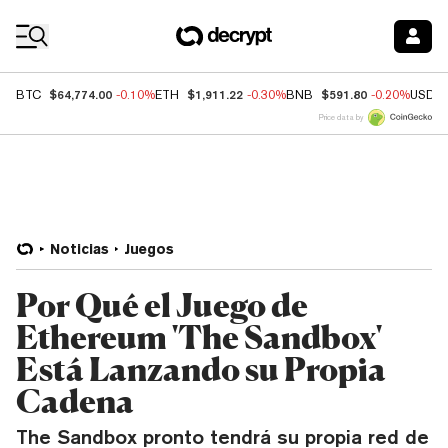
Coin Prices
$64,774.00
$1,911.22
$591.80
BTC
-0.10%
ETH
-0.30%
BNB
-0.20%
USDC
Price data by
Noticias
Juegos
Por Qué el Juego de
Ethereum 'The Sandbox'
Está Lanzando su Propia
Cadena
The Sandbox pronto tendrá su propia red de