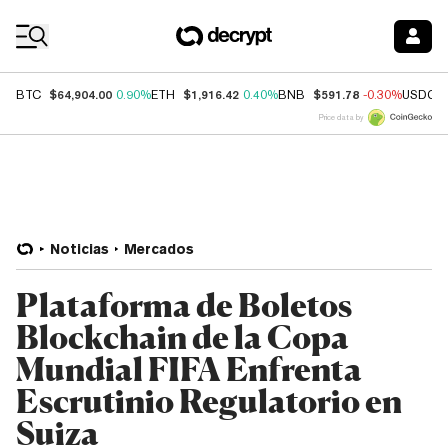
Coin Prices
$64,904.00
$1,916.42
$591.78
BTC
0.90%
ETH
0.40%
BNB
-0.30%
USDC
Price data by
Noticias
Mercados
Plataforma de Boletos
Blockchain de la Copa
Mundial FIFA Enfrenta
Escrutinio Regulatorio en
Suiza