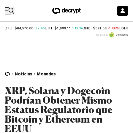
Coin Prices
$64,570.00
$1,909.11
$591.56
BTC
0.20%
ETH
1.80%
BNB
-1.60%
USDC
Price data by
Noticias
Monedas
XRP, Solana y Dogecoin
Podrían Obtener Mismo
Estatus Regulatorio que
Bitcoin y Ethereum en
EEUU