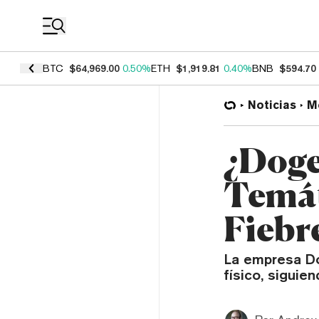
Coin Prices
BTC
$64,969.00
0.50%
ETH
$1,919.81
0.40%
BNB
$594.70
Noticias
M
¿Doge
Temát
Fiebr
La empresa Do
físico, siguie