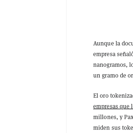
Aunque la docu
empresa señaló
nanogramos, lo
un gramo de oro
El oro tokeniz
empresas que 
millones, y Pa
miden sus token