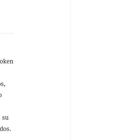
token
s,
o
, su
dos.