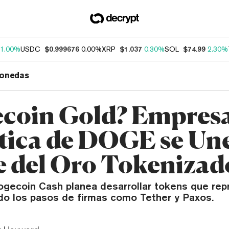
1.00%
USDC
$0.999676
0.00%
XRP
$1.037
0.30%
SOL
$74.99
2.30%
onedas
coin Gold? Empres
ica de DOGE se Une 
e del Oro Tokenizad
gecoin Cash planea desarrollar tokens que rep
ndo los pasos de firmas como Tether y Paxos.