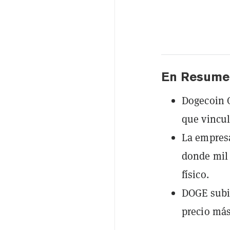
En Resume
Dogecoin C
que vincula
La empresa
donde mil 
físico.
DOGE subió
precio más