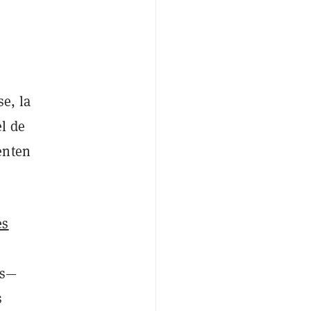
e, la
l de
enten
es
es—
s