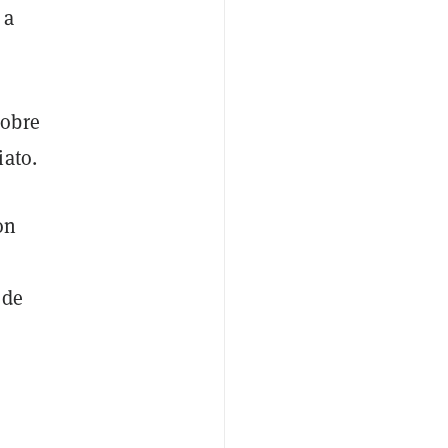
 a
sobre
iato.
on
 de