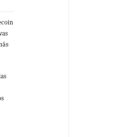
ecoin
vas
más
das
os