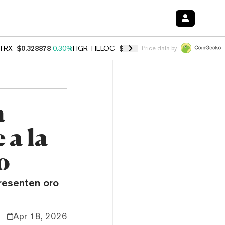
TRX
$0.328878
0.30%
FIGR_HELOC
$1.007
-2.70%
HYPE
$54.77
-3.
Price data by
a
a la
o
resenten oro
Apr 18, 2026