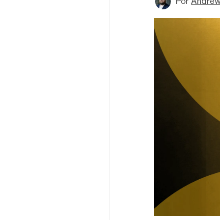
Por
Andrew