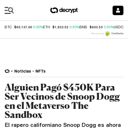
Coin Prices
$65,137.00
$1,923.52
$603.53
$
BTC
0.60%
ETH
0.30%
BNB
0.30%
USDC
Price data by
Noticias
NFTs
Alguien Pagó $450K Para
Ser Vecinos de Snoop Dogg
en el Metaverso The
Sandbox
El rapero californiano Snoop Dogg es ahora