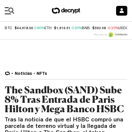
Coin Prices
$64,978.00
$1,916.51
$592.58
BTC
0.80%
ETH
0.60%
BNB
-0.20%
USDC
Price data by
Noticias
NFTs
The Sandbox (SAND) Sube
8% Tras Entrada de Paris
Hilton y Mega Banco HSBC
Tras la noticia de que el HSBC compró una
parcela de terreno virtual y la llegada de