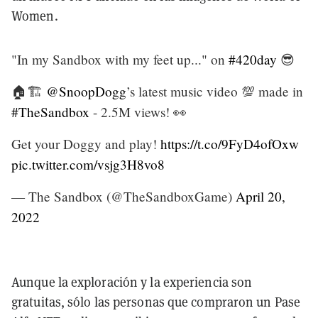
Women.
"In my Sandbox with my feet up..." on
#420day
😎
🏠🏗️
@SnoopDogg
’s latest music video 💯 made in
#TheSandbox
- 2.5M views! 👀
Get your Doggy and play!
https://t.co/9FyD4ofOxw
pic.twitter.com/vsjg3H8vo8
— The Sandbox (@TheSandboxGame)
April 20,
2022
Aunque la exploración y la experiencia son
gratuitas, sólo las personas que compraron un Pase