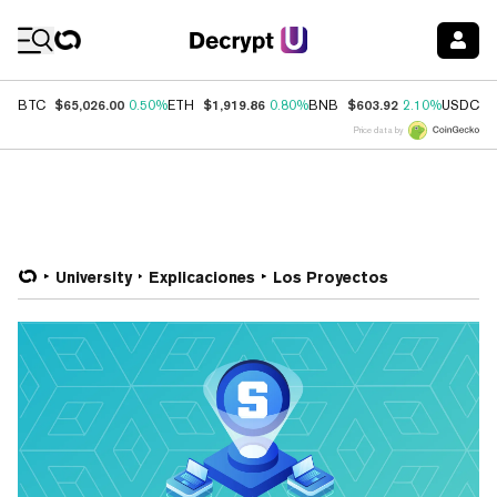
Coin Prices
$65,026.00
$1,919.86
$603.92
$
BTC
0.50%
ETH
0.80%
BNB
2.10%
USDC
Price data by
University
Explicaciones
Los Proyectos