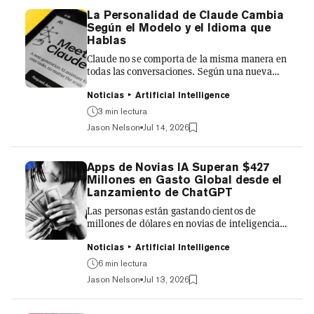
pérdida de empleos, el impacto ambiental de
La Personalidad de Claude Cambia
la IA, el aumento del costo de la vivienda en
Según el Modelo y el Idioma que
San Francisco y la creciente influencia de las
Hablas
grandes empresas tecnol...
Claude no se comporta de la misma manera en
todas las conversaciones. Según una nueva
investigación publicada el lunes, Anthropic
encontró que su asistente expresa de forma
Noticias
Artificial Intelligence
consistente valores distintos dependiendo
3 min lectura
tanto del modelo que elijan los usuarios como
Jason Nelson
Jul 14, 2026
del idioma en que se comuniquen. En un
informe publicado el lunes, investigadores de
Anthropic analizaron 309.815 conversaciones
Apps de Novias IA Superan $427
anonimizadas de usuarios con Claude que
Millones en Gasto Global desde el
involucraban tareas subjetivas como dar
Lanzamiento de ChatGPT
consejos o proporcionar retroa...
Las personas están gastando cientos de
millones de dólares en novias de inteligencia
artificial, y la tendencia no muestra signos de
desaceleración. Según los datos
Noticias
Artificial Intelligence
proporcionados a Decrypt por la firma de
6 min lectura
análisis Appfigures Intelligence, las
Jason Nelson
Jul 13, 2026
aplicaciones de compañeras AI románticas y
NSFW en la App Store de Apple y Google Play
han generado 165.3 millones de descargas y