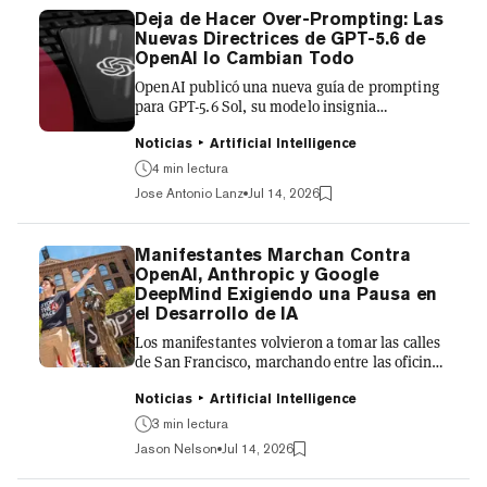
Deja de Hacer Over-Prompting: Las
Nuevas Directrices de GPT-5.6 de
OpenAI lo Cambian Todo
OpenAI publicó una nueva guía de prompting
para GPT-5.6 Sol, su modelo insignia
recientemente lanzado, y el mensaje principal
le parecerá equivocado a cualquiera que haya
Noticias
Artificial Intelligence
pasado el último año escribiendo prompts de
4 min lectura
sistema de varias páginas: deja de escribir
Jose Antonio Lanz
Jul 14, 2026
tanto. La idea central es el prompting
orientado al resultado. Define cómo se ve un
buen resultado, establece las condiciones de
Manifestantes Marchan Contra
parada y quítate del camino. Las instrucciones
OpenAI, Anthropic y Google
detalladas de cómo hacer las cosas, las reglas
DeepMind Exigiendo una Pausa en
de estilo repetida...
el Desarrollo de IA
Los manifestantes volvieron a tomar las calles
de San Francisco, marchando entre las oficinas
de OpenAI, Anthropic y Google DeepMind,
exigiendo una pausa en el desarrollo de
Noticias
Artificial Intelligence
sistemas de IA más potentes. La
3 min lectura
manifestación del sábado, organizada por Stop
Jason Nelson
Jul 14, 2026
the AI Race, fue más allá de la seguridad de la
IA para incluir preocupaciones sobre la