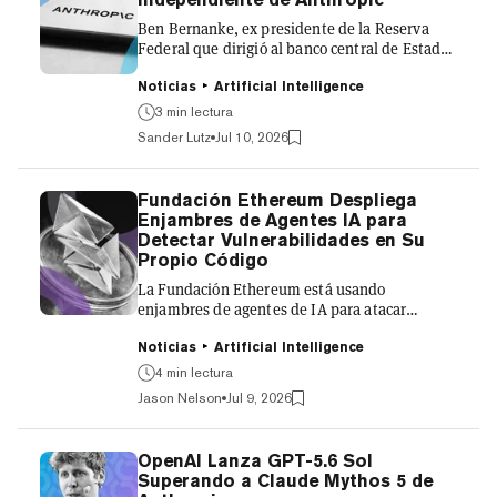
Perplexity Computer. The model is an adapted
versi...
Ben Bernanke, ex presidente de la Reserva
Federal que dirigió al banco central de Estados
Unidos durante la crisis financiera mundial de
2008, se unió al organismo de supervisión
Noticias
Artificial Intelligence
independiente de Anthropic, el Anthropic
3 min lectura
Long-Term Benefit Trust, según anunció la
Sander Lutz
Jul 10, 2026
compañía el jueves. El Long-Term Benefit
Trust de Anthropic tiene como objetivo
garantizar que la empresa desarrolle
Fundación Ethereum Despliega
inteligencia artificial avanzada para el
Enjambres de Agentes IA para
beneficio a largo plazo de la humanidad.
Detectar Vulnerabilidades en Su
Cuenta con la facultad de nombrar miemb...
Propio Código
La Fundación Ethereum está usando
enjambres de agentes de IA para atacar
Ethereum—antes de que alguien más lo haga.
En una publicación de blog del jueves,
Noticias
Artificial Intelligence
investigadores de la Fundación Ethereum en el
4 min lectura
equipo de Seguridad del Protocolo señalaron
Jason Nelson
Jul 9, 2026
que han desplegado una serie de agentes de
IA contra el software del que depende
Ethereum, en busca de vulnerabilidades en
OpenAI Lanza GPT-5.6 Sol
sistemas criptográficos, código de protocolo y
Superando a Claude Mythos 5 de
contratos inteligentes. "Hemos estado