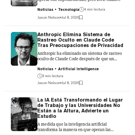
dice que las blockchains actuales no están
listas para ellos. El miércoles, BNB Chain
4 min lectura
Noticias
Tecnología
presentó sus planes para una nueva
Jason Nelson
Jul 8, 2026
blockchain de Capa 1 diseñada para gestionar
operaciones de alta frecuencia, pagos
automatizados y transacciones impulsadas por
Anthropic Elimina Sistema de
IA a velocidades más cercanas a las de los
Rastreo Oculto en Claude Code
mercados financieros tradicionales. La nueva
Tras Preocupaciones de Privacidad
red funcionará en paralelo a la blockchain
Anthropic ha eliminado un sistema de rastreo
existente de BNB Chain, sin reempla...
oculto de Claude Code después de que un
investigador de seguridad descubriera que el
asistente de programación de IA utilizaba
Noticias
Artificial Intelligence
marcadores no divulgados para identificar la
3 min lectura
ubicación de algunos usuarios, el uso de
Jason Nelson
Jul 8, 2026
proxies y posibles vínculos con laboratorios
chinos de IA. La función, descubierta en junio
por el desarrollador "Thereallo", incorporaba
La IA Está Transformando el Lugar
señales en los prompts del sistema de Claude
de Trabajo y las Universidades No
Code que podían señalar a los usuarios que
Están a la Altura, Advierte un
Anthropic consid...
Estudio
A medida que la inteligencia artificial
transforma la manera en que operan las
empresas, las universidades deben repensar