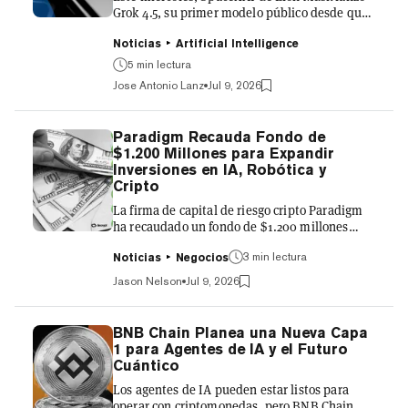
Grok 4.5, su primer modelo público desde que
se completó la fusión entre SpaceX y xAI en
febrero, y el pendiente acuerdo de SpaceX por
Noticias
Artificial Intelligence
$60.000 millones para adquirir Cursor. Está
5 min lectura
dirigido a programadores, ingenieros y lo que
Jose Antonio Lanz
Jul 9, 2026
la empresa denomina "trabajadores del
conocimiento", una categoría que al parecer
abarca desde desarrolladores de software
Paradigm Recauda Fondo de
hasta abogados que revisan contratos y
$1.200 Millones para Expandir
equipos de finanzas que construyen modelos
Inversiones en IA, Robótica y
en Excel. La propuesta de...
Cripto
La firma de capital de riesgo cripto Paradigm
ha recaudado un fondo de $1.200 millones
para invertir en IA, robótica, criptomonedas y
otras tecnologías, ampliando su enfoque más
3 min lectura
Noticias
Negocios
allá de los activos digitales. Si bien las
Jason Nelson
Jul 9, 2026
criptomonedas siguen siendo fundamentales
para el negocio de Paradigm, la firma con sede
en San Francisco señaló el miércoles que su
BNB Chain Planea una Nueva Capa
cuarto fondo expandirá las inversiones hacia la
1 para Agentes de IA y el Futuro
IA, el hardware autónomo y otras tecnologías
Cuántico
emergentes, manteniendo su enfoque basado
Los agentes de IA pueden estar listos para
en la inve...
operar con criptomonedas, pero BNB Chain