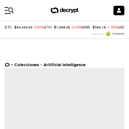
Coin Prices
$64,444.00
$1,908.46
$590.18
BTC
-0.50%
ETH
-0.40%
BNB
-1.60%
USDC
Price data by
Colecciones
Artificial Intelligence