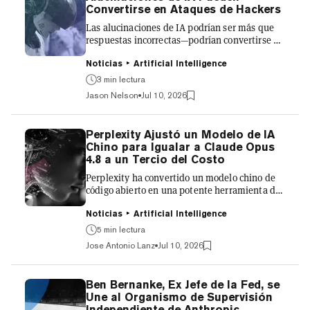
estudiará el impacto económico de las nuevas
Convertirse en Ataques de Hackers
tecnologías de propósito general, i...
Las alucinaciones de IA podrían ser más que
respuestas incorrectas—podrían convertirse en
una vía para que hackers comprometan
computadoras, según una nueva investigación
Noticias
Artificial Intelligence
de la Universidad de Tel Aviv, el Technion e
3 min lectura
Intuit. En el paper "Beware of Agentic Botnets:
Jason Nelson
Jul 10, 2026
Scalable Untargeted Promptware Attacks via
Universal and Transferable Adversarial
HalluSquatting," los investigadores
Perplexity Ajustó un Modelo de IA
demostraron una técnica que explota los
Chino para Igualar a Claude Opus
modelos de IA cuando estos generan enlaces
4.8 a un Tercio del Costo
falsos a repositorios de software y...
Perplexity ha convertido un modelo chino de
código abierto en una potente herramienta de
rendimiento casi frontera, a aproximadamente
un tercio del costo de Claude Opus 4.8. Hoy, la
Noticias
Artificial Intelligence
empresa lanzó una vista previa de
5 min lectura
investigación de una versión post-entrenada
Jose Antonio Lanz
Jul 10, 2026
del GLM 5.2 de Z.AI, desarrollada
específicamente para operar dentro de su
agente Computer, y ya disponible en
Ben Bernanke, Ex Jefe de la Fed, se
producción. We're releasing a research
Une al Organismo de Supervisión
preview of a new orchestrator model in
Independiente de Anthropic