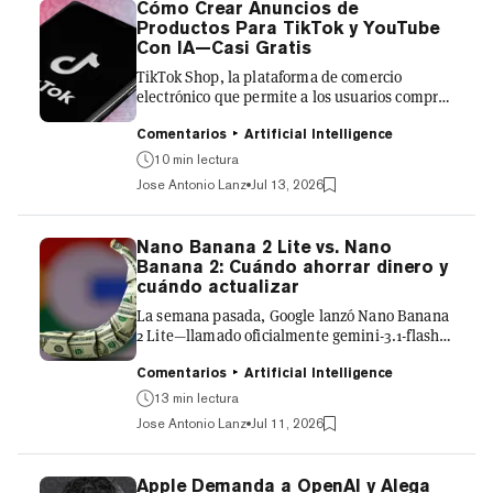
Cómo Crear Anuncios de
$427.3 millones en gastos de los consumidores
Productos Para TikTok y YouTube
en todo el mundo desde el lanzamiento de
Con IA—Casi Gratis
ChatGPT a finales de 2022. aLas persona...
TikTok Shop, la plataforma de comercio
electrónico que permite a los usuarios comprar
y vender directamente en TikTok, movió
$64.300 millones en mercancía en 2025, casi el
Comentarios
Artificial Intelligence
doble que el año anterior. Solo Estados Unidos
10 min lectura
representó $15.100 millones de esa cifra, y la
Jose Antonio Lanz
Jul 13, 2026
mayor parte fue impulsada por videos cortos,
económicos y de cara a la cámara en los que
alguien sostiene un producto y te explica por
Nano Banana 2 Lite vs. Nano
qué lo necesitas. Antes, esos videos requerían
Banana 2: Cuándo ahorrar dinero y
una persona, un teléfono, buena iluminación y
cuándo actualizar
varias...
La semana pasada, Google lanzó Nano Banana
2 Lite—llamado oficialmente gemini-3.1-flash-
lite-image—como el punto de entrada en su
stack de generación de imágenes, por debajo
Comentarios
Artificial Intelligence
de Nano Banana 2 y muy por debajo de Nano
13 min lectura
Banana Pro. Genera imágenes a partir de texto
Jose Antonio Lanz
Jul 11, 2026
en aproximadamente cuatro segundos, 2,7
veces más rápido que Nano Banana 2, y está
posicionado como el reemplazo directo del
Apple Demanda a OpenAI y Alega