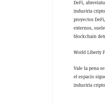
DeFi, abreviat
industria cript
proyectos DeFi
externos, suel
blockchain det
World Liberty 
Vale la pena s
el espacio sig
industria cript