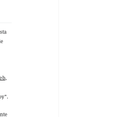
sta
de
web
,
oy".
ente