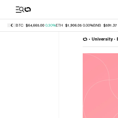
Coin Prices
BTC
$64,665.00
0.30%
ETH
$1,906.05
0.00%
BNB
$591.37
University