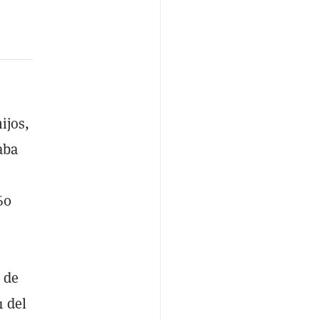
ijos,
aba
60
n de
1 del