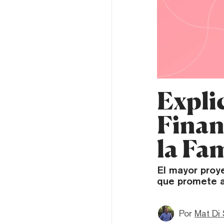
Expli
Finan
la Fa
El mayor proy
que promete a
Por
Mat Di 