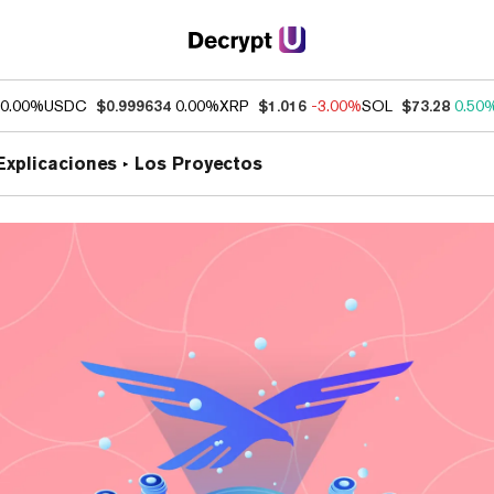
0.00%
USDC
$0.999634
0.00%
XRP
$1.016
-3.00%
SOL
$73.28
0.50
Explicaciones
Los Proyectos