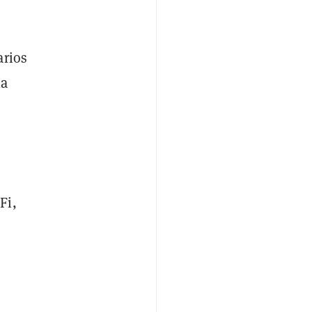
arios
la
Fi,