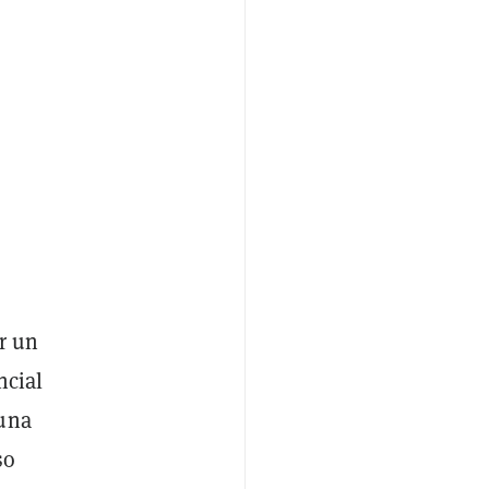
r un
ncial
 una
so