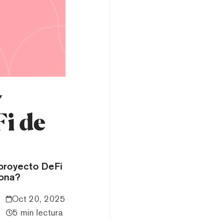
y
Fi de
 proyecto DeFi
iona?
Oct 20, 2025
5 min lectura