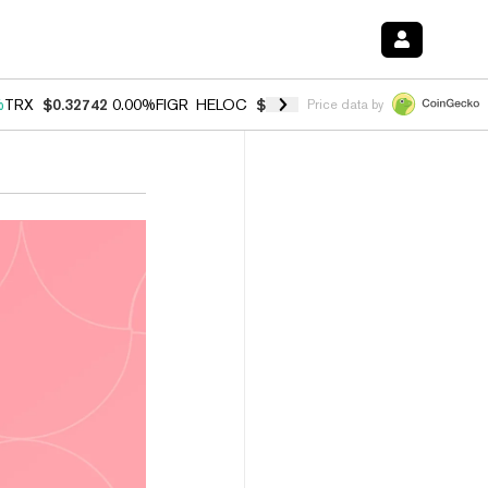
%
TRX
$0.32742
0.00%
FIGR_HELOC
$1.027
1.80%
HYPE
$54.62
-0.7
Price data by