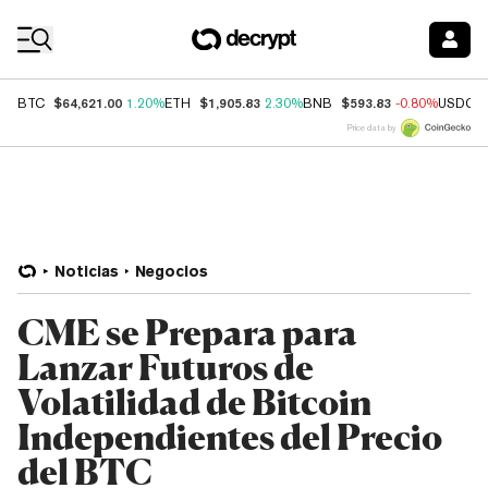
Coin Prices
$64,621.00
$1,905.83
$593.83
BTC
1.20%
ETH
2.30%
BNB
-0.80%
USDC
Price data by
Noticias
Negocios
CME se Prepara para
Lanzar Futuros de
Volatilidad de Bitcoin
Independientes del Precio
del BTC