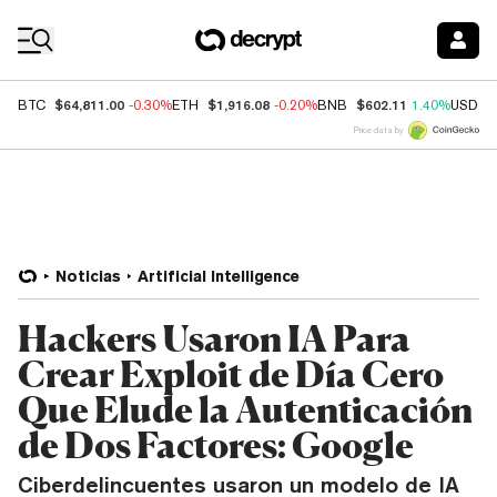
Coin Prices
$64,811.00
$1,916.08
$602.11
BTC
-0.30%
ETH
-0.20%
BNB
1.40%
USDC
Price data by
Noticias
Artificial Intelligence
Hackers Usaron IA Para
Crear Exploit de Día Cero
Que Elude la Autenticación
de Dos Factores: Google
Ciberdelincuentes usaron un modelo de IA