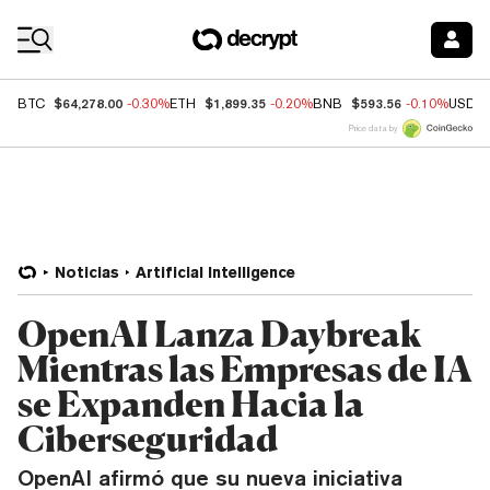
Coin Prices
$64,278.00
$1,899.35
$593.56
BTC
-0.30%
ETH
-0.20%
BNB
-0.10%
USDC
Price data by
Noticias
Artificial Intelligence
OpenAI Lanza Daybreak
Mientras las Empresas de IA
se Expanden Hacia la
Ciberseguridad
OpenAI afirmó que su nueva iniciativa