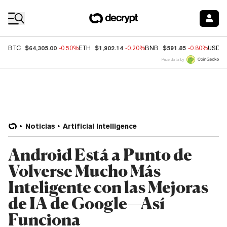
Coin Prices
$64,305.00
$1,902.14
$591.85
BTC
-0.50%
ETH
-0.20%
BNB
-0.80%
USDC
Price data by
Noticias
Artificial Intelligence
Android Está a Punto de
Volverse Mucho Más
Inteligente con las Mejoras
de IA de Google—Así
Funciona