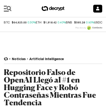
Coin Prices
$64,925.00
$1,918.42
$595.28
$
BTC
0.30%
ETH
0.40%
BNB
0.90%
USDC
Price data by
Noticias
Artificial Intelligence
Repositorio Falso de
OpenAI Llegó al #1 en
Hugging Face y Robó
Contraseñas Mientras Fue
Tendencia