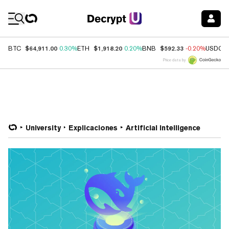
Coin Prices
$64,911.00
$1,918.20
$592.33
BTC
0.30%
ETH
0.20%
BNB
-0.20%
USDC
Price data by
University
Explicaciones
Artificial Intelligence