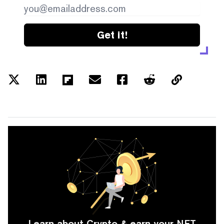
Get it!
Learn about Crypto & earn your NFT