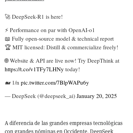
🚀 DeepSeek-R1 is here!
⚡ Performance on par with OpenAI-o1
📖 Fully open-source model & technical report
🏆 MIT licensed: Distill & commercialize freely!
🌐 Website & API are live now! Try DeepThink at
https://t.co/v1TFy7LHNy
today!
🐋 1/n
pic.twitter.com/7BlpWAPu6y
— DeepSeek (@deepseek_ai)
January 20, 2025
A diferencia de las grandes empresas tecnológicas
con grandes nóminas en Occidente, DeepSeek