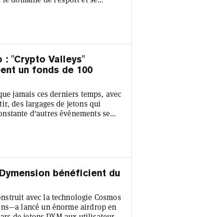
 studio derrière Nyan Heroes, a
uvoir le jeu sur les réseaux
nt et diffuseront le jeu via leurs
 : "Crypto Valleys"
éent un fonds de 100
que jamais ces derniers temps, avec
ir, des largages de jetons qui
onstante d'autres événements se
similer! Heureusement, Decrypt's
oin d'un moyen rapide de vous
ur des jeux vidéo
.
 Dymension bénéficient du
nstruit avec la technologie Cosmos
ions—a lancé un énorme airdrop en
lars de jetons DYM aux utilisateurs