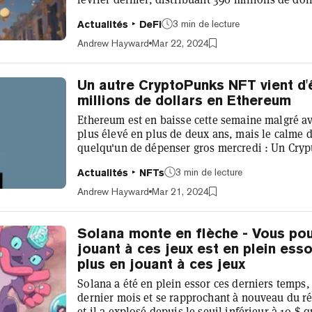
de crypto à travers diverses communautés. Mai
3 min de lecture
Actualités
DeFi
en jeu des DYM peut réclamer un autre airdrop 
chaîne. NIM Network, une RollApp alimentée pa
Andrew Hayward
Mar 22, 2024
concentre sur l'alimentati...
Un autre CryptoPunks NFT vient d'
millions de dollars en Ethereum
Ethereum est en baisse cette semaine malgré av
plus élevé en plus de deux ans, mais le calme
quelqu'un de dépenser gros mercredi : Un Cryp
pour plus de 16 millions de dollars de ETH. Pu
3 min de lecture
Actualités
NFTs
Punks de la collection Ethereum influente NFT,
mercredi après-midi, soit 16,42 millions de dol
Andrew Hayward
Mar 21, 2024
fait la deuxième plus grande vente...
Solana monte en flèche - Vous po
jouant à ces jeux est en plein ess
plus en jouant à ces jeux
Solana a été en plein essor ces derniers temps
dernier mois et se rapprochant à nouveau du r
et il a explosé depuis le seuil inférieur à 10 $ qu