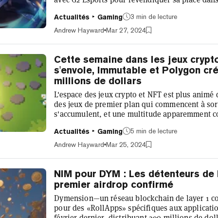
connecter avec les fans. 9 Lives Interactive, le
3 min de lecture
Actualités
Gaming
déclaré à Decrypt que G2 Esports aidera à promo
sociaux et que ses joueurs et influenceurs jouero
Andrew Hayward
Mar 27, 2024
chaînes respectives. De plu...
Cette semaine dans les jeux crypto
s'envole, Immutable et Polygon cr
millions de dollars
L'espace des jeux crypto et NFT est plus animé 
des jeux de premier plan qui commencent à sort
s'accumulent, et une multitude apparemment c
produisant en permanence. C'est beaucoup à as
5 min de lecture
Actualités
Gaming
GG est sur tous les fronts. Et si vous avez bes
mettre à jour sur les derniers mouvements auto
Andrew Hayward
Mar 25, 2024
cryptographiques, nous lançons Cette semaine..
NIM pour DYM : Les détenteurs de
premier airdrop confirmé
Dymension—un réseau blockchain de layer 1 co
pour des «RollApps» spécifiques aux applicat
février dernier, distribuant 390 millions de dol