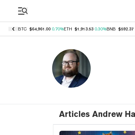
Coin Prices
BTC
$64,961.00
0.70%
ETH
$1,913.53
0.30%
BNB
$592.37
Articles Andrew H