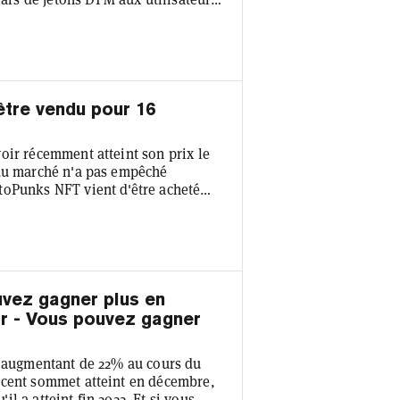
ntenant, toute personne ayant mis
d'une RollApp construite sur la
r Dymension et Celestia qui se
être vendu pour 16
oir récemment atteint son prix le
 du marché n'a pas empêché
toPunks NFT vient d'être acheté
nk #7804, l'un des neuf Alien
 a été échangé contre 4 850 ETH
lars au moment de la vente. Cela en
uvez gagner plus en
or - Vous pouvez gagner
, augmentant de 22% au cours du
écent sommet atteint en décembre,
'il a atteint fin 2022. Et si vous