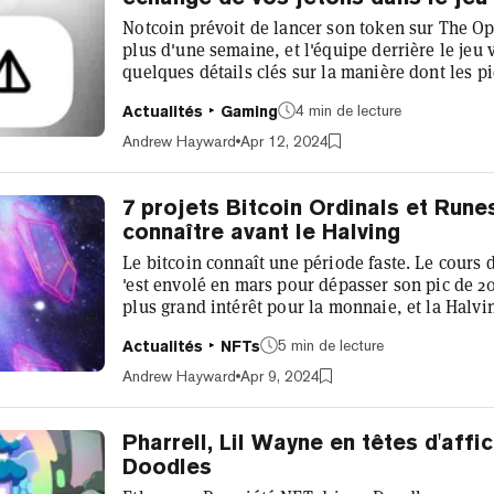
Notcoin prévoit de lancer son token sur The 
plus d'une semaine, et l'équipe derrière le jeu 
quelques détails clés sur la manière dont les p
seront converties en jetons on-chain. Les joueu
4 min de lecture
Actualités
Gaming
trillions de pièces en jeu en tapotant leurs écr
énorme rendrait sûrement le trading de jetons 
Andrew Hayward
Apr 12, 2024
de Notcoin avai...
7 projets Bitcoin Ordinals et Run
connaître avant le Halving
Le bitcoin connaît une période faste. Le cours 
'est envolé en mars pour dépasser son pic de 20
plus grand intérêt pour la monnaie, et la Halvi
mois-ci suscitent un vif intérêt. Compte tenu de 
5 min de lecture
Actualités
NFTs
que les Ordinals Bitcoin aient le vent en poupe 
type NFT s'emparant du marché et bousculant ég
Andrew Hayward
Apr 9, 2024
marketplaces. Si...
Pharrell, Lil Wayne en têtes d'aff
Doodles