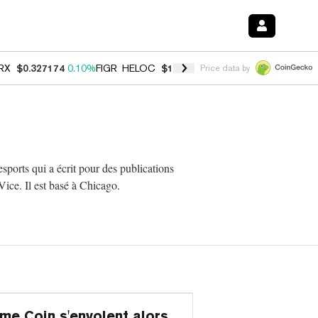
RX
$0.327174
0.10%
FIGR_HELOC
$1.028
0.80%
HYPE
$54.34
-3.20
Price data by
sports qui a écrit pour des publications
Vice. Il est basé à Chicago.
me Coin s'envolent alors