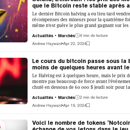
que le Bitcoin reste stable après a
Le dernier Bitcoin halving a eu lieu tard vendre
récompenses des mineurs pour la quatrième fois
même n'est guère le plus grand gagnant sur les
Au lieu de cela, ce sont les jetons mèmes qui m
4 min de lecture
Actualités
Marchés
importants enregistrant des hausses de pourcen
au cours de la dernière journée. Les jetons à t
Andrew Hayward
Apr 22, 2024
gagnants de ce week-end jusq...
Le cours du bitcoin passe sous la 
moins de quelques heures avant le
Le Halving est à quelques heure, mais le prix 
montre pas beaucoup de force avant l'événemen
chuté en dessous de 60 000 $ jeudi soir pour la 
tombant aussi bas que 59 573 $ sur l'échange 
2 min de lecture
Actualités
Marchés
dernière baisse prolonge la récente série de per
plongée hebdomadaire à près de 14%. Le prix d
Andrew Hayward
Apr 19, 2024
18% depuis avoir atte...
Voici le nombre de tokens "Notcoi
échange de vos jetons dans le jeu