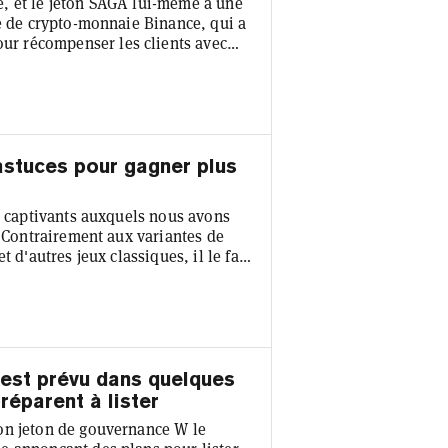
, et le jeton SAGA lui-même a une
ge de crypto-monnaie Binance, qui a
r récompenser les clients avec
omonnaies—et la moitié de l'offre
n. Binance ajoutera le jeton SAGA le
inance peuvent mettre en jeu Binance
 astuces pour gagner plus
us captivants auxquels nous avons
. Contrairement aux variantes de
 d'autres jeux classiques, il le fait
de fausse cryptomonnaie. C'est un
i—comme pour tous ces jeux—la
n jouant occasionnellement se
 est prévu dans quelques
réparent à lister
on jeton de gouvernance W le