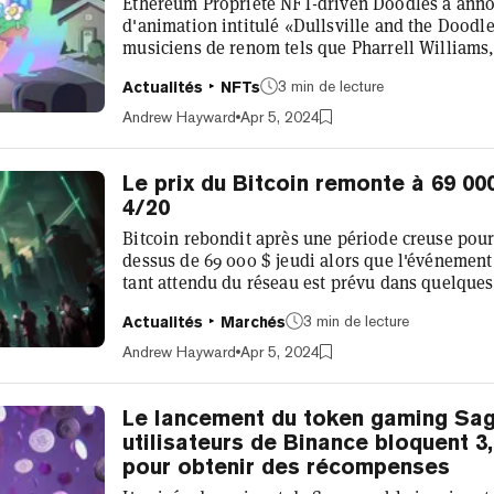
Ethereum Propriété NFT-driven Doodles a annon
d'animation intitulé «Dullsville and the Doodl
musiciens de renom tels que Pharrell Williams
Leray. «Dullsville and the Doodleverse» est pr
3 min de lecture
Actualités
NFTs
le studio d'animation vétéran acquis par Doodle
par le co-fondateur et illustrateur de Doodles, 
Andrew Hayward
Apr 5, 2024
Présenté comme une «...
Le prix du Bitcoin remonte à 69 000
4/20
Bitcoin rebondit après une période creuse pou
dessus de 69 000 $ jeudi alors que l'événement
tant attendu du réseau est prévu dans quelques
augmenté de 5% au cours des dernières 24 heure
3 min de lecture
Actualités
Marchés
69 139 $, inversant une tendance de trois jours 
cryptomonnaie (par capitalisation boursière) c
Andrew Hayward
Apr 5, 2024
000 $ et frôler les 65 000 $ mard...
Le lancement du token gaming Saga
utilisateurs de Binance bloquent 3,
pour obtenir des récompenses