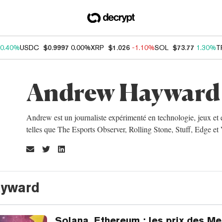
0.40%
USDC
$0.9997
0.00%
XRP
$1.026
-1.10%
SOL
$73.77
1.30%
T
Andrew Hayward
Andrew est un journaliste expérimenté en technologie, jeux et e
telles que The Esports Observer, Rolling Stone, Stuff, Edge et 
ayward
Solana, Ethereum : les prix des Me