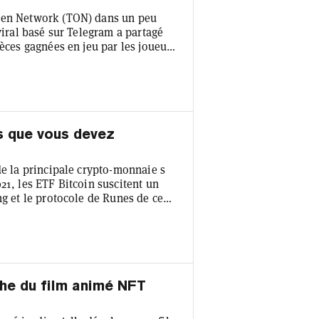
Open Network (TON) dans un peu
viral basé sur Telegram a partagé
ièces gagnées en jeu par les joueurs
rs ont accumulé des trillions et des
ans de téléphone, mais ce total
crypto un peu compliqué. L'équipe
es que vous devez
de la principale crypto-monnaie s
21, les ETF Bitcoin suscitent un
ng et le protocole de Runes de ce
tout cela, il n'est pas surprenant
ces derniers temps, les actifs de
alement la bataille entre les
iche du film animé NFT