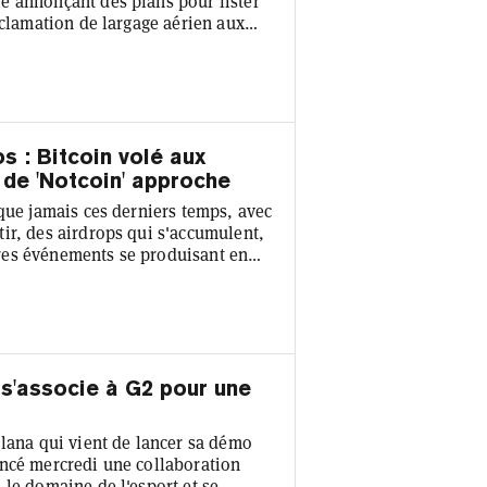
e annonçant des plans pour lister
éclamation de largage aérien aux
t annoncé les détails pour la
400 000 portefeuilles au total
otal, 617,3 millions de jetons W ont
s : Bitcoin volé aux
op de 'Notcoin' approche
que jamais ces derniers temps, avec
ir, des airdrops qui s'accumulent,
res événements se produisant en
usement, Decrypt's GG est sur le
de vous mettre à jour sur les
pto, nous lançons Cette semaine
 s'associe à G2 pour une
olana qui vient de lancer sa démo
oncé mercredi une collaboration
 le domaine de l'esport et se