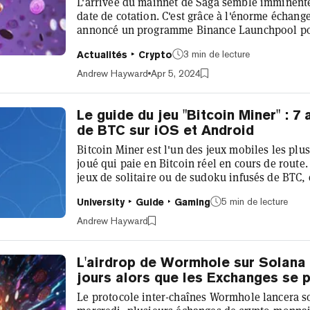
L'arrivée du mainnet de Saga semble imminente
date de cotation. C'est grâce à l'énorme échan
annoncé un programme Binance Launchpool pou
des jetons SAGA pour le staking d'autres crypt
3 min de lecture
Actualités
Crypto
circulante initiale sera offerte via la promotio
9 avril, et jusqu'à cette date, les clients de B
Andrew Hayward
Apr 5, 2024
Coin (BNB) ou l...
Le guide du jeu "Bitcoin Miner" : 7
de BTC sur iOS et Android
Bitcoin Miner est l'un des jeux mobiles les pl
joué qui paie en Bitcoin réel en cours de route
jeux de solitaire ou de sudoku infusés de BTC, et
dans un jeu coloré et récursif sur l'extraction 
5 min de lecture
University
Guide
Gaming
panier pour les passionnés de crypto, même s
quantité réelle de Bitcoin que vous gagnerez e
Andrew Hayward
résume à quelques cen...
L'airdrop de Wormhole sur Solana
jours alors que les Exchanges se p
Le protocole inter-chaînes Wormhole lancera s