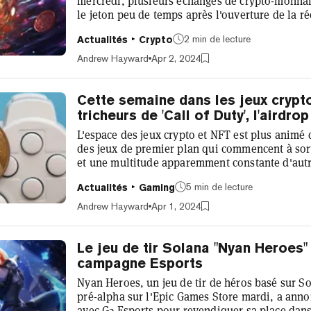
mercredi, plusieurs échanges de crypto-monnai
le jeton peu de temps après l'ouverture de la r
utilisateurs éligibles. Wormhole a précédemmen
2 min de lecture
Actualités
Crypto
distribution aérienne du jeton W, avec plus de 
éligibles pour participer à la réclamation. Au t
Andrew Hayward
Apr 2, 2024
été alloués pour la distribu...
Cette semaine dans les jeux crypto
tricheurs de 'Call of Duty', l'airdr
L'espace des jeux crypto et NFT est plus animé 
des jeux de premier plan qui commencent à sort
et une multitude apparemment constante d'aut
permanence. C'est beaucoup à assimiler! Heure
5 min de lecture
Actualités
Gaming
coup. Et si vous avez besoin d'un moyen rapide 
derniers mouvements autour des jeux vidéo cry
Andrew Hayward
Apr 1, 2024
dans les jeux crypto. Notre...
Le jeu de tir Solana "Nyan Heroes"
campagne Esports
Nyan Heroes, un jeu de tir de héros basé sur S
pré-alpha sur l'Epic Games Store mardi, a ann
avec G2 Esports pour revendiquer sa place dans