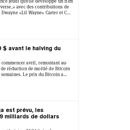
cé jeudi qu'elle développe un film
everse,» avec des contributions de
, Dwayne «Lil Wayne» Carter et Coi
oduit en interne chez Golden Wolf,
s en janvier 2023, et sera réalisé
Scott «Burnt Toast» Martin.
 $ avant le halving du
r commencer avril, remontant au-
 de réduction de moitié de Bitcoin
 semaines. Le prix du Bitcoin a
s pour atteindre un prix actuel de
qui a vu la principale
huter en dessous du niveau de 70
 est prévu, les
9 milliards de dollars