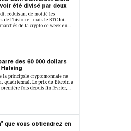
voir été divisé par deux
di, réduisant de moitié les
 de l'histoire—mais le BTC lui-
 marchés de la crypto ce week-end.
ènent la charge, certains jetons
tage à deux chiffres importantes
hème canin sont les plus grands
barre des 60 000 dollars
 Halving
de la principale cryptomonnaie ne
t quadriennal. Le prix du Bitcoin a
première fois depuis fin février,
de crypto-monnaie Coinbase. La
tes du Bitcoin, faisant chuter sa
u Bitcoin a maintenant baissé de
n" que vous obtiendrez en