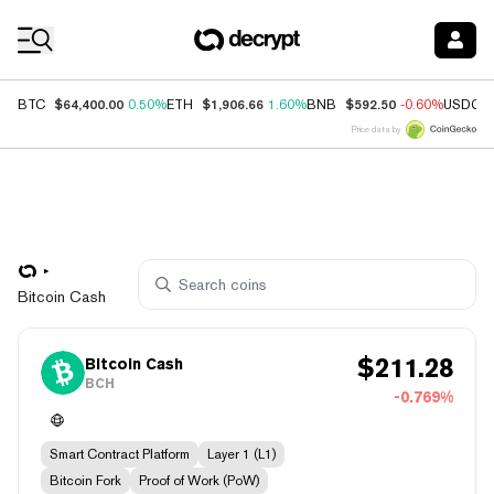
Coin Prices
$64,400.00
$1,906.66
$592.50
BTC
0.50%
ETH
1.60%
BNB
-0.60%
USDC
Price data by
Bitcoin Cash
$
211.28
Bitcoin Cash
BCH
-0.769%
Smart Contract Platform
Layer 1 (L1)
Bitcoin Fork
Proof of Work (PoW)