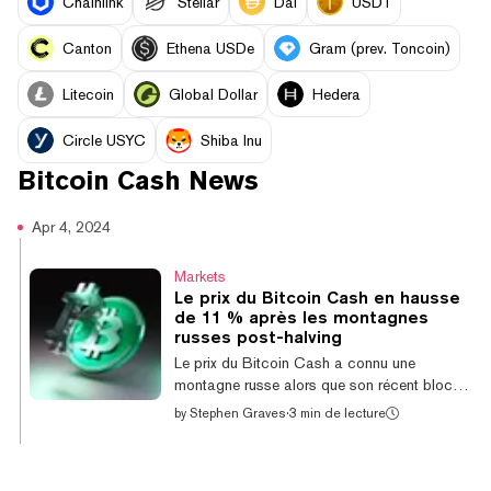
Chainlink
Stellar
Dai
USD1
Canton
Ethena USDe
Gram (prev. Toncoin)
Litecoin
Global Dollar
Hedera
Circle USYC
Shiba Inu
Bitcoin Cash
News
Apr 4, 2024
Markets
Le prix du Bitcoin Cash en hausse
de 11 % après les montagnes
russes post-halving
Le prix du Bitcoin Cash a connu une
montagne russe alors que son récent block
reward halving a eu lieu hier, chutant jusqu'à
by
Stephen Graves
·
3 min de lecture
565 $ avant la réduction de moitié avant de
se redresser. Le Bitcoin Cash est
actuellement coté autour de 676 $, en