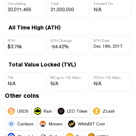
Circulating
Total
Created On
20,071,466
21,000,000
N/A
All Time High (ATH)
ATH
ATH Change
ATH Date
$3.79k
-94.42%
Dec 19th, 2017
Total Value Locked (TVL)
TVL
MCap to TVL Ratio
FDV to TVL Ratio
N/A
N/A
N/A
Other coins
USDS
Rain
LEO Token
Zcash
Cardano
Monero
WhiteBIT Coin