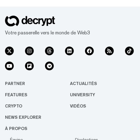
hausse de 11,3 % sur la journée et de près
de 20 % sur la semaine, selon les données
de CoinGecko. Au moment du halving, qui a
eu lieu au bloc 840000, à 22h45 UTC le 4
mars, le prix du Bitcoin Cash était de 574,90
Votre passerelle vers le monde de Web3
$. Environ une demi-heure avant la
réduction...
PARTNER
ACTUALITÉS
FEATURES
UNIVERSITY
CRYPTO
VIDÉOS
NEWS EXPLORER
À PROPOS
Équipe
Divulgations