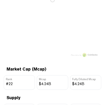
Price data by
Market Cap (Mcap)
Rank
Mcap
Fully Diluted Mcap
#22
$4.24B
$4.24B
Supply