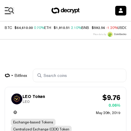
Coin Prices
$64,610.00
$1,910.51
$592.56
BTC
0.70%
ETH
2.10%
BNB
-1.20%
USDC
Price data by
Bitfinex
$
9.76
LEO Token
LEO
0.06%
May 20th, 2019
Exchange-based Tokens
Centralized Exchange (CEX) Token