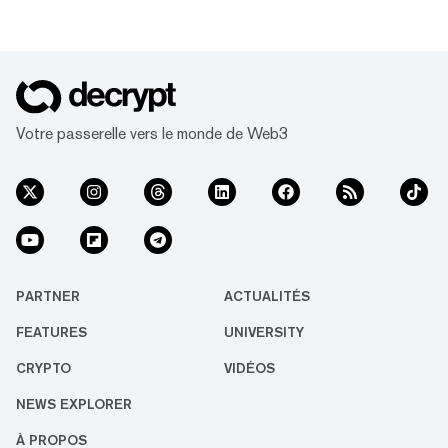
verrouiller dans un coffre. La capture d'écran
qu'il a partagée montrait que le portefeuille
contenait 5 689 Bitcoin, d'une valeur de 406
millions de dollars au moment de la capture
d'écran. Cela signifie que le prix du Bitcoin
était d'environ 71 463 $ lorsque Bukele a
Votre passerelle vers le monde de Web3
déplacé les fonds...
PARTNER
ACTUALITÉS
FEATURES
UNIVERSITY
CRYPTO
VIDÉOS
NEWS EXPLORER
À PROPOS