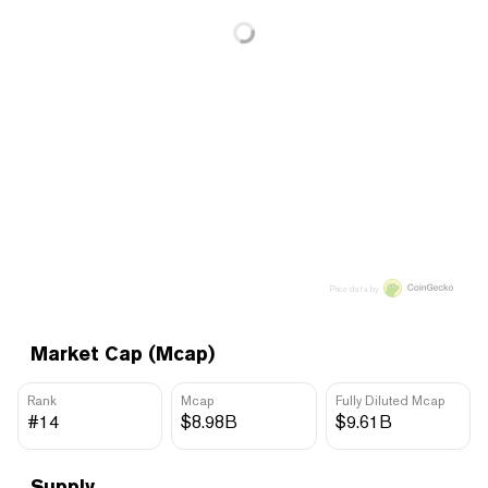
Price data by
Market Cap (Mcap)
Rank
Mcap
Fully Diluted Mcap
#14
$8.98B
$9.61B
Supply