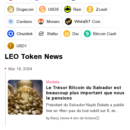
Dogecoin
USDS
Rain
Zcash
Cardano
Monero
WhiteBIT Coin
Chainlink
Stellar
Dai
Bitcoin Cash
USD1
LEO Token
News
Mar 18, 2024
Markets
Le Trésor Bitcoin du Salvador est
beaucoup plus important que nous
le pensions
Président du Salvador Nayib Bukele a publié
hier un «flex» pas du tout subtil sur X, en
disant que son administration avait déplacé
by
Stacy Jones
·
4 min de lecture
une «grosse partie» de son trésor Bitcoin
dans un cold wallet et prévoyait de le