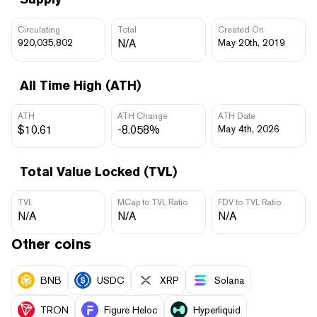
Circulating
Total
Created On
920,035,802
N/A
May 20th, 2019
All Time High (ATH)
ATH
ATH Change
ATH Date
$10.61
-8.058%
May 4th, 2026
Total Value Locked (TVL)
TVL
MCap to TVL Ratio
FDV to TVL Ratio
N/A
N/A
N/A
Other coins
BNB
USDC
XRP
Solana
TRON
Figure Heloc
Hyperliquid