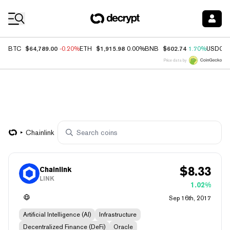
Coin Prices
$64,789.00
$1,915.98
$602.74
BTC
-0.20%
ETH
0.00%
BNB
1.70%
USDC
Price data by
Chainlink
$
8.33
Chainlink
LINK
1.02%
Sep 16th, 2017
Artificial Intelligence (AI)
Infrastructure
Decentralized Finance (DeFi)
Oracle