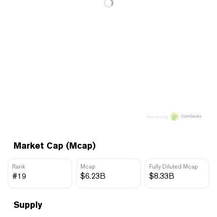
Price data by
Market Cap (Mcap)
Rank
Mcap
Fully Diluted Mcap
#19
$6.23B
$8.33B
Supply