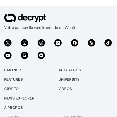
de prix dans la chaîne. Cet outil facilite
l'intégration des protocoles DeFi, y compris
les applications DeFi connectées de manière
externe telles que les protocoles de prêt et
d'emprunt, ainsi que les marchés dérivés.
Votre passerelle vers le monde de Web3
«L'intégration native...
PARTNER
ACTUALITÉS
FEATURES
UNIVERSITY
CRYPTO
VIDÉOS
NEWS EXPLORER
À PROPOS