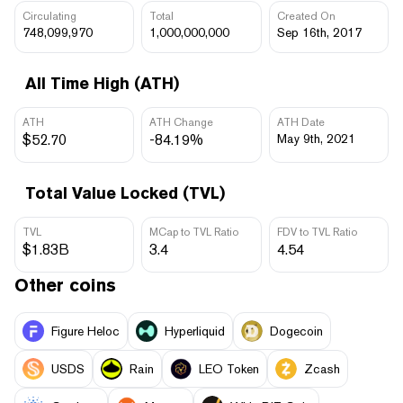
Circulating
Total
Created On
748,099,970
1,000,000,000
Sep 16th, 2017
All Time High (ATH)
ATH
ATH Change
ATH Date
$52.70
-84.19%
May 9th, 2021
Total Value Locked (TVL)
TVL
MCap to TVL Ratio
FDV to TVL Ratio
$1.83B
3.4
4.54
Other coins
Figure Heloc
Hyperliquid
Dogecoin
USDS
Rain
LEO Token
Zcash