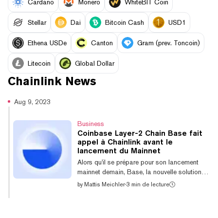
Cardano
Monero
WhiteBIT Coin
Stellar
Dai
Bitcoin Cash
USD1
Ethena USDe
Canton
Gram (prev. Toncoin)
Litecoin
Global Dollar
Chainlink
News
Aug 9, 2023
Business
Coinbase Layer-2 Chain Base fait
appel à Chainlink avant le
lancement du Mainnet
Alors qu'il se prépare pour son lancement
mainnet demain, Base, la nouvelle solution
de layer 2 Ethereum de Coinbase, vient
by
Mattis Meichler
·
3 min de lecture
d'ajouter un nouveau collaborateur. Chainlink,
le principal réseau d'oracles décentralisés, a
annoncé ce mardi la mise en œuvre de flux