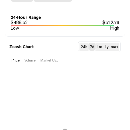
24-Hour Range
$
488.52
$
512.79
Low
High
Zcash Chart
24h
7d
1m
1y
max
Price
Volume
Market Cap