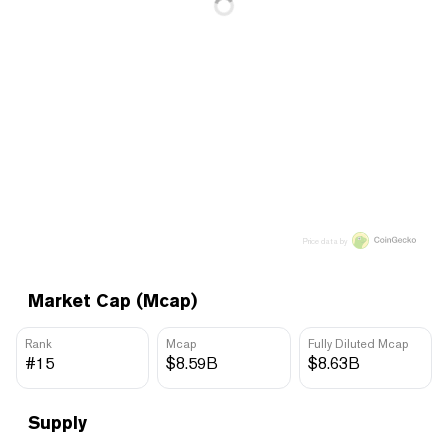
Price data by
Market Cap (Mcap)
Rank
Mcap
Fully Diluted Mcap
#15
$8.59B
$8.63B
Supply