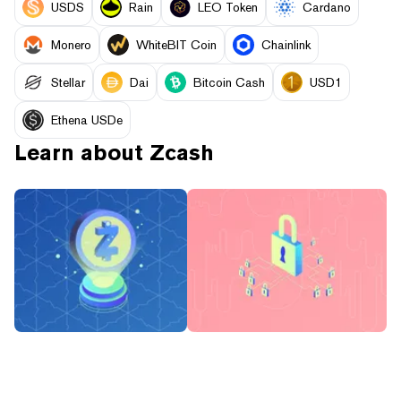
USDS
Rain
LEO Token
Cardano
Monero
WhiteBIT Coin
Chainlink
Stellar
Dai
Bitcoin Cash
USD1
Ethena USDe
Learn about
Zcash
What is Zcash (ZEC)?
What Are Privacy Coins?
The Privacy Coin Using
Monero, Zcash, and Dash
Zero-Knowledge
Explained