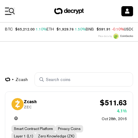
Coin Prices
$65,212.00
$1,929.76
$591.91
BTC
1.10%
ETH
1.50%
BNB
-0.10%
USDC
Price data by
Zcash
$
511.63
Zcash
ZEC
4.1%
Oct 28th, 2016
Smart Contract Platform
Privacy Coins
Layer 1 (L1)
Zero Knowledge (ZK)