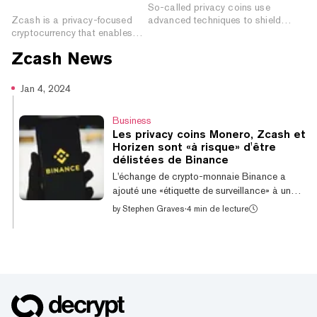
Proofs
So-called privacy coins use
Zcash is a privacy-focused
advanced techniques to shield
cryptocurrency that enables
details from public view, but they’ve
users to hide key details of
come under increased scrutiny from
Zcash
News
transactions by leveraging zk-
regulators.
SNARKs.
Jan 4, 2024
Business
Les privacy coins Monero, Zcash et
Horizen sont «à risque» d'être
délistées de Binance
L'échange de crypto-monnaie Binance a
ajouté une «étiquette de surveillance» à une
liste de cryptomonnaies, y compris les coins
by
Stephen Graves
·
4 min de lecture
axés sur la confidentialité Monero (XMR),
Zcash (ZEC), Horizen (ZEN) et Firo (FIRO).
Dans une annonce, Binance a déclaré que
les jetons avec l'étiquette de surveillance
«présentent une volatilité et des risques
notablement plus élevés par rapport aux
autres jetons répertoriés» et sont