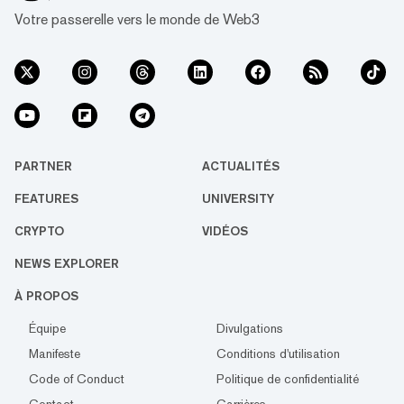
«susceptibles de ne plus répondre à nos
Votre passerelle vers le monde de Web3
critères de cotation» et d'être retirés de l'é...
PARTNER
ACTUALITÉS
FEATURES
UNIVERSITY
CRYPTO
VIDÉOS
NEWS EXPLORER
À PROPOS
Équipe
Divulgations
Manifeste
Conditions d'utilisation
Code of Conduct
Politique de confidentialité