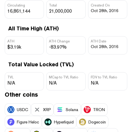
Circulating
Total
Created On
16,861,144
21,000,000
Oct 28th, 2016
All Time High (ATH)
ATH
ATH Change
ATH Date
$3.19k
-83.97%
Oct 28th, 2016
Total Value Locked (TVL)
TVL
MCap to TVL Ratio
FDV to TVL Ratio
N/A
N/A
N/A
Other coins
USDC
XRP
Solana
TRON
Figure Heloc
Hyperliquid
Dogecoin