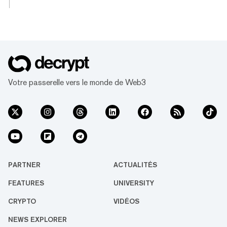
plus haut historique, des jetons memes
comme PepeCoin, Dogecoin et BONK
suivent dans son sillage avec des gains à
deux chiffres sur la journée. Parmi les mèmes
coins figurant dans le top 100 des
cryptocurrencies par capitalisation boursière,
la grenouille PEPE mène la charge, en
hausse de 35,6 % au cours des dernières 24
Votre passerelle vers le monde de Web3
heures et de 421,8 % au cours des sept
derniers jours. Cela suff...
PARTNER
ACTUALITÉS
FEATURES
UNIVERSITY
CRYPTO
VIDÉOS
NEWS EXPLORER