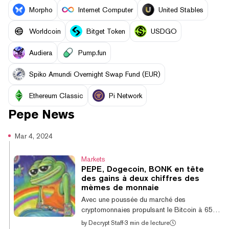
Morpho
Internet Computer
United Stables
Worldcoin
Bitget Token
USDGO
Audiera
Pump.fun
Spiko Amundi Overnight Swap Fund (EUR)
Ethereum Classic
Pi Network
Pepe
News
Mar 4, 2024
Markets
PEPE, Dogecoin, BONK en tête
des gains à deux chiffres des
mèmes de monnaie
Avec une poussée du marché des
cryptomonnaies propulsant le Bitcoin à 65
000 $, à seulement 6% en dessous de son
by
Decrypt Staff
·
3 min de lecture