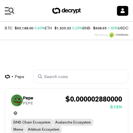
Coin Prices
$65,188.00
$1,925.03
$608.65
$
BTC
0.40%
ETH
0.20%
BNB
1.60%
USDC
Price data by
Pepe
$
0.000002880000
Pepe
PEPE
0.12%
BNB Chain Ecosystem
Avalanche Ecosystem
Meme
Arbitrum Ecosystem