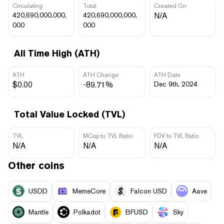
Circulating
Total
Created On
420,690,000,000,
420,690,000,000,
N/A
000
000
All Time High (ATH)
ATH
ATH Change
ATH Date
$0.00
-89.71%
Dec 9th, 2024
Total Value Locked (TVL)
TVL
MCap to TVL Ratio
FDV to TVL Ratio
N/A
N/A
N/A
Other coins
USDD
MemeCore
Falcon USD
Aave
Mantle
Polkadot
BFUSD
Sky