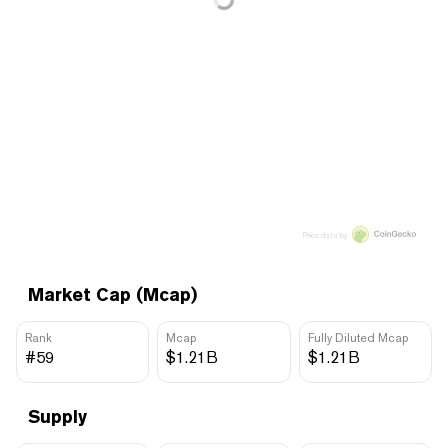
Price data by
Market Cap (Mcap)
Rank
Mcap
Fully Diluted Mcap
#59
$1.21B
$1.21B
Supply