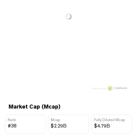
Price data by
Market Cap (Mcap)
Rank
Mcap
Fully Diluted Mcap
#38
$2.29B
$4.79B