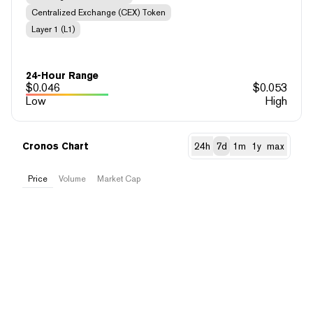
Centralized Exchange (CEX) Token
Layer 1 (L1)
24-Hour Range
$
0.046
$
0.053
Low
High
Cronos Chart
24h
7d
1m
1y
max
Price
Volume
Market Cap