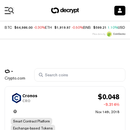
Coin Prices
$64,986.00
$1,919.97
$599.21
BTC
-0.30%
ETH
-0.50%
BNB
1.10%
USDC
Price data by
Crypto.com
$
0.048
Cronos
CRO
-9.314%
Nov 14th, 2018
Smart Contract Platform
Exchange-based Tokens