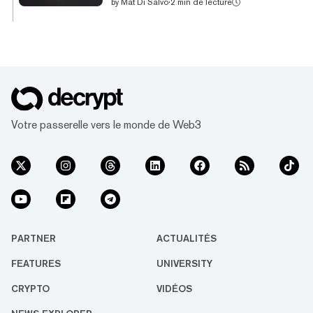
by
Mat Di Salvo
·
2 min de lecture
services d'actifs virtuels (Virtual Asset Service
Provider, VASP) de la part de la Banque
d'Espagne. L'approbation signifie que la
plateforme basée à Singapour pourra «offrir
une gamme de ses produits et services aux
utilisateurs en Espagne». La banque centrale
espagnole décide quelles plateformes
peuvent légalement échanger des actifs
Votre passerelle vers le monde de Web3
numériques dans le pays. Le pays d...
PARTNER
ACTUALITÉS
FEATURES
UNIVERSITY
CRYPTO
VIDÉOS