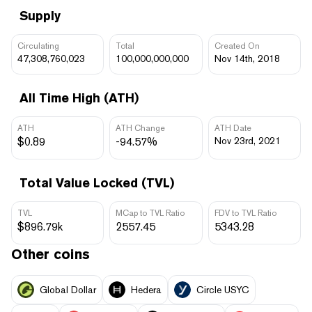
Supply
Circulating
Total
Created On
47,308,760,023
100,000,000,000
Nov 14th, 2018
All Time High (ATH)
ATH
ATH Change
ATH Date
$0.89
-94.57%
Nov 23rd, 2021
Total Value Locked (TVL)
TVL
MCap to TVL Ratio
FDV to TVL Ratio
$896.79k
2557.45
5343.28
Other coins
Global Dollar
Hedera
Circle USYC