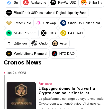
Sui
Avalanche
PayPal USD
Shiba Inu
BlackRock USD Institutional Digital Liquidity Fund
Tether Gold
Uniswap
Ondo US Dollar Yield
NEAR Protocol
OKB
PAX Gold
Bittensor
Ondo
Aster
World Liberty Financial
HTX DAO
Cronos
News
Jun 24, 2023
Business
L'Espagne donne le feu vert à
Crypto.com pour s'installer.
La plateforme d'échange de crypto-monnaie
Crypto.com a annoncé aujourd'hui qu'elle
avait reçu une inscription de fournisseur de