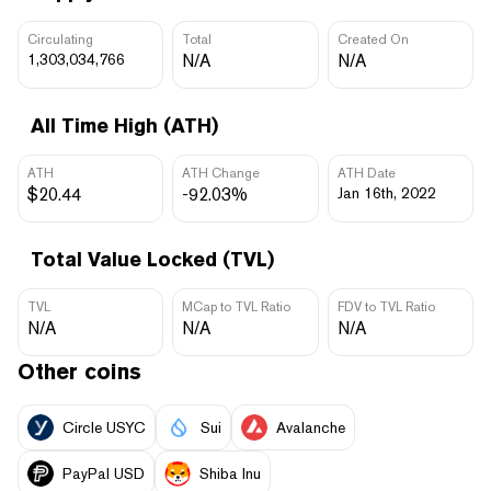
Circulating
Total
Created On
1,303,034,766
N/A
N/A
All Time High (ATH)
ATH
ATH Change
ATH Date
$20.44
-92.03%
Jan 16th, 2022
Total Value Locked (TVL)
TVL
MCap to TVL Ratio
FDV to TVL Ratio
N/A
N/A
N/A
Other coins
Circle USYC
Sui
Avalanche
PayPal USD
Shiba Inu