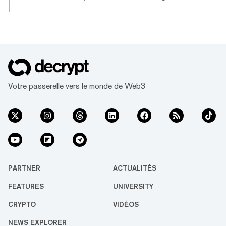
iShowSpeed et Clix la semaine dernière, et a
utilisé la portée massive du géant YouTube
MrBeast pour le promouvoir. Mais
maintenant, l'entreprise a mis le projet en
attente suite à la controverse entourant
l'utilisation de la technologie blockchain par
la ligue. Esports Insider et Sports Business
Journal ont rapporté mardi qu'eFuse a
Votre passerelle vers le monde de Web3
également licencié 30% de son personnel,
ce q...
PARTNER
ACTUALITÉS
FEATURES
UNIVERSITY
CRYPTO
VIDÉOS
NEWS EXPLORER