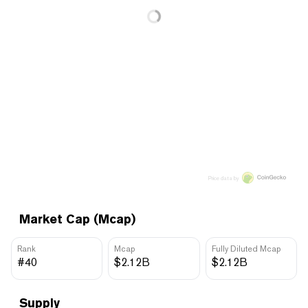
Price data by
Market Cap (Mcap)
Rank
Mcap
Fully Diluted Mcap
#40
$2.12B
$2.12B
Supply