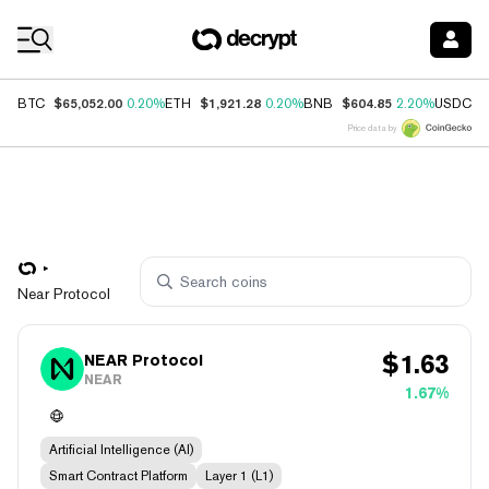
Coin Prices
$65,052.00
$1,921.28
$604.85
$
BTC
0.20%
ETH
0.20%
BNB
2.20%
USDC
Price data by
Near Protocol
$
1.63
NEAR Protocol
NEAR
1.67%
Artificial Intelligence (AI)
Smart Contract Platform
Layer 1 (L1)