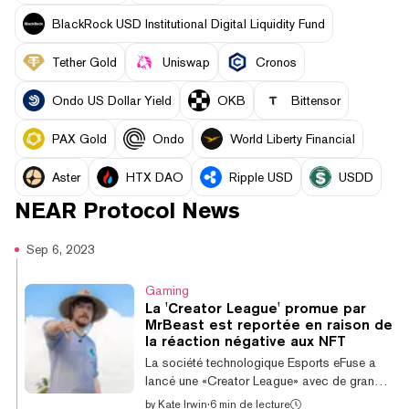
BlackRock USD Institutional Digital Liquidity Fund
Tether Gold
Uniswap
Cronos
Ondo US Dollar Yield
OKB
Bittensor
PAX Gold
Ondo
World Liberty Financial
Aster
HTX DAO
Ripple USD
USDD
NEAR Protocol
News
Sep 6, 2023
Gaming
La 'Creator League' promue par
MrBeast est reportée en raison de
la réaction négative aux NFT
La société technologique Esports eFuse a
lancé une «Creator League» avec de grands
influenceurs tels que Bella Poarch,
by
Kate Irwin
·
6 min de lecture