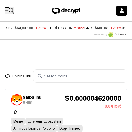
Coin Prices
$64,037.00
$1,877.04
$600.08
BTC
-1.80%
ETH
-2.30%
BNB
-1.30%
USDC
Price data by
Shiba Inu
$
0.000004620000
Shiba Inu
SHIB
-0.8415%
Meme
Ethereum Ecosystem
Animoca Brands Portfolio
Dog-Themed