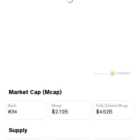
Price data by
Market Cap (Mcap)
Rank
Mcap
Fully Diluted Mcap
#34
$2.72B
$4.62B
Supply