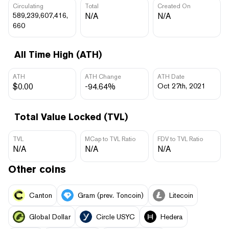
Circulating
Total
Created On
589,239,607,416,
N/A
N/A
660
All Time High (ATH)
ATH
ATH Change
ATH Date
$0.00
-94.64%
Oct 27th, 2021
Total Value Locked (TVL)
TVL
MCap to TVL Ratio
FDV to TVL Ratio
N/A
N/A
N/A
Other coins
Canton
Gram (prev. Toncoin)
Litecoin
Global Dollar
Circle USYC
Hedera