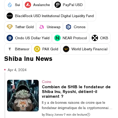
Sui
Avalanche
PayPal USD
BlackRock USD Institutional Digital Liquidity Fund
Tether Gold
Uniswap
Cronos
Ondo US Dollar Yield
NEAR Protocol
OKB
Bittensor
PAX Gold
World Liberty Financial
Shiba Inu
News
Apr 4, 2024
Coins
Combien de SHIB le fondateur de
Shiba Inu, Ryoshi, détient-il
vraiment ?
Il y a de bonnes raisons de croire que le
fondateur énigmatique de la cryptomonnaie
mème Shiba Inu, «Ryoshi», détient 10% de
by
Stacy Jones
·
7 min de lecture