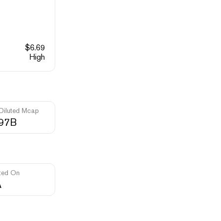
$
6.69
High
 Diluted Mcap
.97B
ted On
A