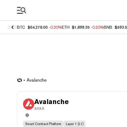
Coin Prices
BTC
$64,278.00
-0.30%
ETH
$1,899.35
-0.20%
BNB
$593.
Avalanche
Avalanche
AVAX
Smart Contract Platform
Layer 1 (L1)