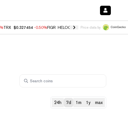
0%
TRX
$0.327454
-0.50%
FIGR_HELOC
$1.035
0.20%
HYPE
$55.69
-
Price data by
24h
7d
1m
1y
max