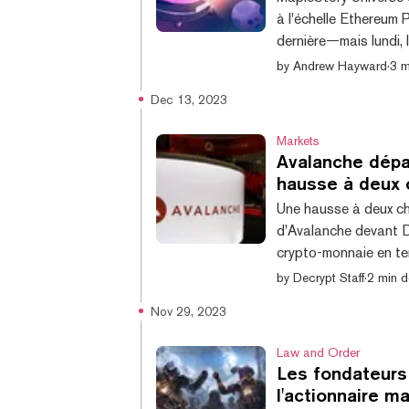
à l'échelle Ethereum
dernière—mais lundi, l
blockchain Avalanche 
by
Andrew Hayward
·
3 m
multijoueur (MMORPG
Dec 13, 2023
des éléments de block
en tant que NFTs. Et 
Markets
Avalanche dépa
hausse à deux 
Une hausse à deux chi
d'Avalanche devant 
crypto-monnaie en te
39,90 $, en hausse d
by
Decrypt Staff
·
2 min d
cap légèrement inféri
Nov 29, 2023
reculé de 1% au cour
$, avec un market cap 
Law and Order
Les fondateurs
l'actionnaire m