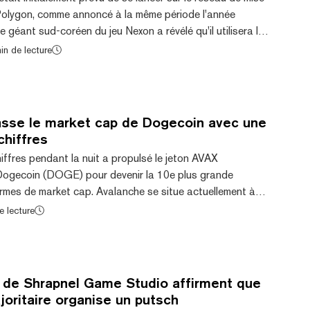
 Polygon, comme annoncé à la même période l'année
e géant sud-coréen du jeu Nexon a révélé qu'il utilisera la
à la place. Dérivé du jeu de rôle en ligne massivement
in de lecture
) classique MapleStory, MapleStory Universe adoptera
chain tels que des objets uniques dans le jeu tokenisés
ce sera via un sous-ré...
sse le market cap de Dogecoin avec une
chiffres
ffres pendant la nuit a propulsé le jeton AVAX
Dogecoin (DOGE) pour devenir la 10e plus grande
rmes de market cap. Avalanche se situe actuellement à
e près de 12% sur la journée précédente, avec un market
e lecture
eure à 14,7 milliards de dollars, tandis que Dogecoin a
s de la journée précédente pour atteindre environ 0,096
légèrement supérieure à 13,7 milliards d...
 de Shrapnel Game Studio affirment que
ajoritaire organise un putsch