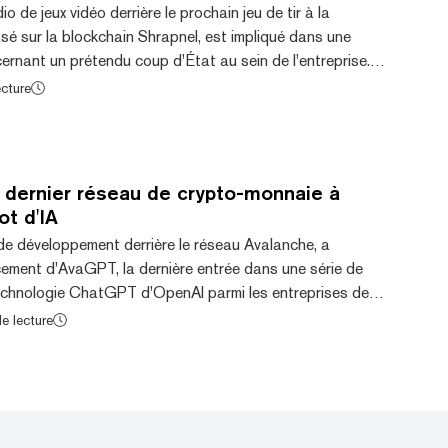
o de jeux vidéo derrière le prochain jeu de tir à la
é sur la blockchain Shrapnel, est impliqué dans une
ncernant un prétendu coup d'État au sein de l'entreprise.
udio, qui s'est séparé de HBO en 2020, ont déposé une
ecture
ur de la Chancellerie du Delaware contre le PDG de la
ent 4D Factory, Cort Javarone, l'un des investisseurs de
 Horowitz, actionnaire de...
e dernier réseau de crypto-monnaie à
ot d'IA
de développement derrière le réseau Avalanche, a
cement d'AvaGPT, la dernière entrée dans une série de
echnologie ChatGPT d'OpenAI parmi les entreprises de
x choses que [AvaGPT] fournit sont de répondre
e lecture
ons générales des utilisateurs d'Avalanche, tout en leur
d'accéder à notre équipe de support», a déclaré Kieran
 technique chez Ava Labs, à Decrypt. «C'éta...