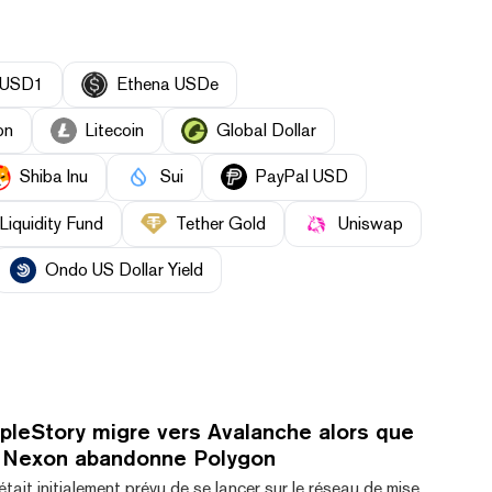
USD1
Ethena USDe
on
Litecoin
Global Dollar
Shiba Inu
Sui
PayPal USD
Liquidity Fund
Tether Gold
Uniswap
Ondo US Dollar Yield
pleStory migre vers Avalanche alors que
u Nexon abandonne Polygon
tait initialement prévu de se lancer sur le réseau de mise