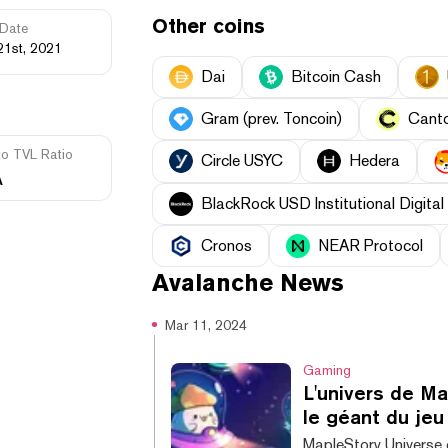
Other coins
Date
21st, 2021
Dai
Bitcoin Cash
Gram (prev. Toncoin)
Cant
to TVL Ratio
Circle USYC
Hedera
A
BlackRock USD Institutional Digital 
Cronos
NEAR Protocol
Avalanche
News
Mar 11, 2024
Gaming
L'univers de Ma
le géant du je
MapleStory Universe é