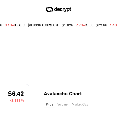
56
-0.10%
USDC
$0.9996
0.00%
XRP
$1.028
-2.20%
SOL
$72.66
-1.4
$
6.42
Avalanche Chart
-3.188%
Price
Volume
Market Cap