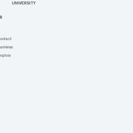
UNIVERSITY
R
ontact
arrières
mplois