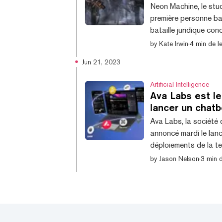
Neon Machine, le studi
première personne bas
bataille juridique co
Six fondateurs du st
by
Kate Irwin
·
4 min de l
plainte devant la Co
Jun 21, 2023
société d'investissem
Neon, ainsi que Steve
Artificial Intelligence
Ava Labs est l
lancer un chatb
Ava Labs, la société 
annoncé mardi le lan
déploiements de la t
blockchain. «Les deu
by
Jason Nelson
·
3 min d
rapidement aux questi
permettant toujours 
McShane, responsable