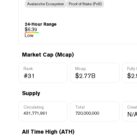
Avalanche Ecosystem
Proof of Stake (PoS)
24-Hour Range
$
6.39
Low
Market Cap (Mcap)
Rank
Mcap
Fully
#31
$2.77B
$2
Supply
Circulating
Total
Crea
431,771,961
720,000,000
N/
All Time High (ATH)