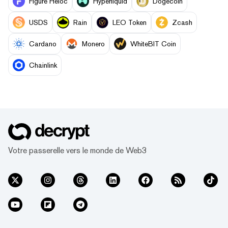
Figure Heloc
Hyperliquid
Dogecoin
USDS
Rain
LEO Token
Zcash
Cardano
Monero
WhiteBIT Coin
Chainlink
Votre passerelle vers le monde de Web3